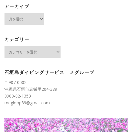
アーカイブ
ア
ー
カ
イ
ブ
カテゴリー
カ
テ
ゴ
リ
ー
石垣島ダイビングサービス メグループ
〒907-0002
沖縄県石垣市真栄里204-389
0980-82-1353
megloop39@gmail.com