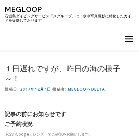
コ
MEGLOOP
ン
テ
石垣島ダイビングサービス「メグループ」は、水中写真撮影に特化したガイ
ドを提供しております
ン
ツ
へ
メニュー
ス
キ
ッ
プ
TOP
ダイビング
ダイビングボート
１日遅れですが、昨日の海の様子
～！
ギャラリー
アクセス
ご予約・お問い合わせ
投稿日:
2017年12月4日
投稿者:
MEGLOOP-DELTA
ブログ
記事の前にお知らせです
ご予約状況
下記のGoogleカレンダーでご確認をお願いします。