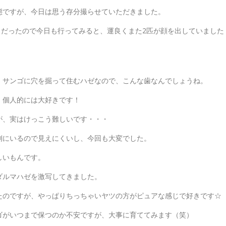
態ですが、今日は思う存分撮らせていただきました。
じだったので今日も行ってみると、運良くまた2匹が顔を出していました
、サンゴに穴を掘って住むハゼなので、こんな歯なんでしょうね。
、個人的には大好きです！
が、実はけっこう難しいです・・・
側にいるので見えにくいし、今回も大変でした。
しいもんです。
ダルマハゼを激写してきました。
たのですが、やっぱりちっちゃいヤツの方がピュアな感じで好きです☆
ゴがいつまで保つのか不安ですが、大事に育ててみます（笑）