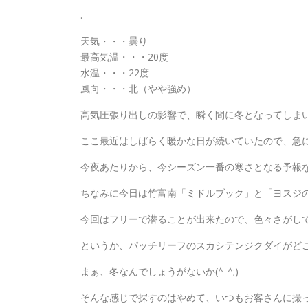
.
天気・・・曇り
最高気温・・・20度
水温・・・22度
風向・・・北（やや強め）
高気圧張り出しの影響で、瞬く間に冬となってしまいまし
ここ最近はしばらく暖かな日が続いていたので、急
今夜あたりから、今シーズン一番の寒さとなる予報
ちなみに今日は竹富南「ミドルブック」と「ヨスジの根
今回はフリーで潜ることが出来たので、色々さがし
というか、パッチリーフのスカシテンジクダイがど
まぁ、冬なんでしょうがないか(^_^;)
そんな感じで探すのはやめて、いつもお客さんに撮