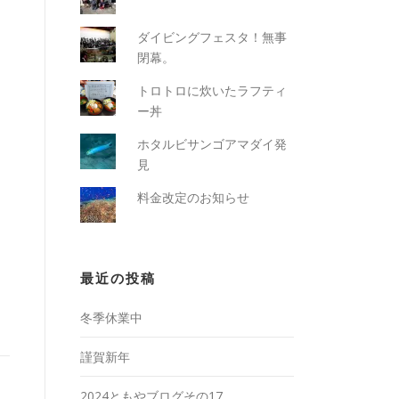
ダイビングフェスタ！無事
閉幕。
トロトロに炊いたラフティ
ー丼
ホタルビサンゴアマダイ発
見
料金改定のお知らせ
最近の投稿
冬季休業中
謹賀新年
2024ともやブログその17