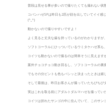
普段は見せる事が多いので撮りたくても撮れない状
コバンハゼSPは昨日も2匹が顔を出していてイイ感
(^_^)
動かないので撮りやすいですよ！
よく見ると丈夫な歯を持っているのがわかりますが
ソフトコーラルにひっついているウミタケハゼ系も
コイツも動かないので撮るのは簡単そうに見えます
案外チョコチョコ動き回るし、ソフトコーラルの裏
でもその分ピントも色もバシッと決まったときは嬉
そして最後は、昨日お客さんが撮っていたちびちび
実はこれを取る前にアダルトダルマハゼを撮ってい
コイツは折れたサンゴの中に住んでいて、このサン