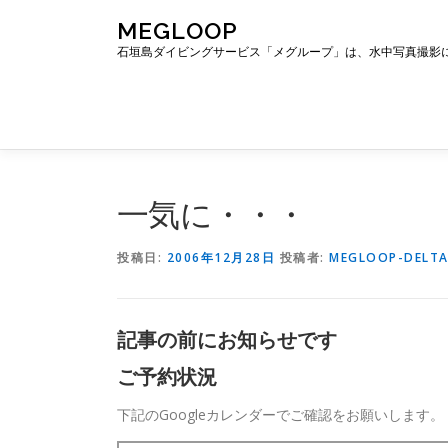
コ
MEGLOOP
ン
石垣島ダイビングサービス「メグループ」は、水中写真撮影
テ
ン
ツ
へ
ス
キ
ッ
一気に・・・
プ
投稿日:
2006年12月28日
投稿者:
MEGLOOP-DELT
記事の前にお知らせです
ご予約状況
下記のGoogleカレンダーでご確認をお願いします。