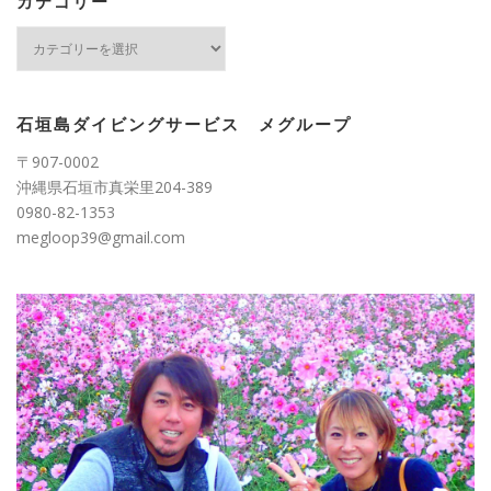
ブ
カテゴリー
カ
テ
ゴ
リ
ー
石垣島ダイビングサービス メグループ
〒907-0002
沖縄県石垣市真栄里204-389
0980-82-1353
megloop39@gmail.com