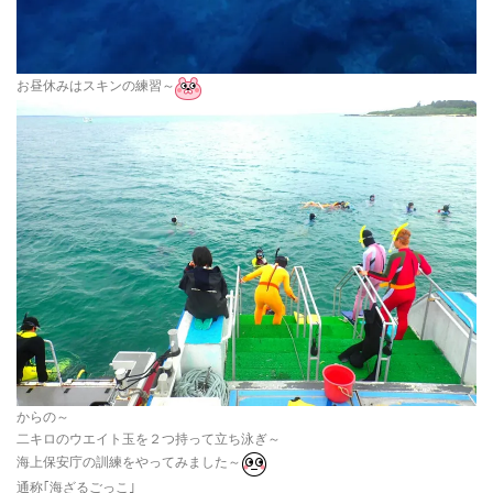
お昼休みはスキンの練習～
からの～
二キロのウエイト玉を２つ持って立ち泳ぎ～
海上保安庁の訓練をやってみました～
通称｢海ざるごっこ｣