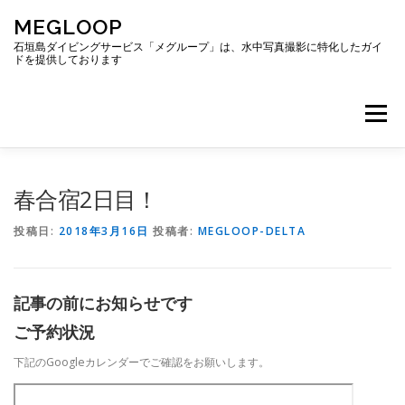
コ
MEGLOOP
ン
テ
石垣島ダイビングサービス「メグループ」は、水中写真撮影に特化したガイ
ドを提供しております
ン
ツ
へ
メニュー
ス
キ
ッ
プ
TOP
ダイビング
ダイビングボート
春合宿2日目！
投稿日:
2018年3月16日
投稿者:
MEGLOOP-DELTA
ギャラリー
アクセス
ご予約・お問い合わせ
記事の前にお知らせです
ブログ
ご予約状況
下記のGoogleカレンダーでご確認をお願いします。