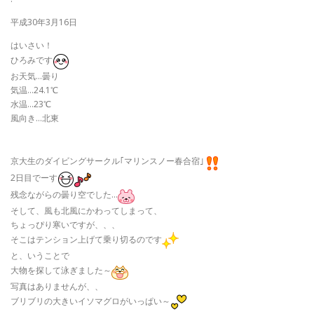
平成30年3月16日
はいさい！
ひろみです
お天気…曇り
気温…24.1
℃
水温…23℃
風向き…北東
京大生のダイビングサークル｢マリンスノー春合宿｣
2日目でーす
残念ながらの曇り空でした…
そして、風も北風にかわってしまって、
ちょっぴり寒いですが、、、
そこはテンション上げて乗り切るのです
と、いうことで
大物を探して泳ぎました～
写真はありませんが、、
ブリブリの大きいイソマグロがいっぱい～