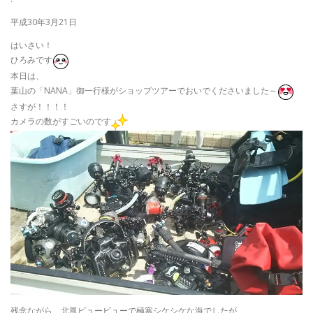
平成30年3月21日
はいさい！
ひろみです
本日は、
葉山の「NANA」御一行様がショップツアーでおいでくださいました～
さすが！！！！
カメラの数がすごいのです
残念ながら、北風ビュービューで極寒シケシケな海でしたが、、、