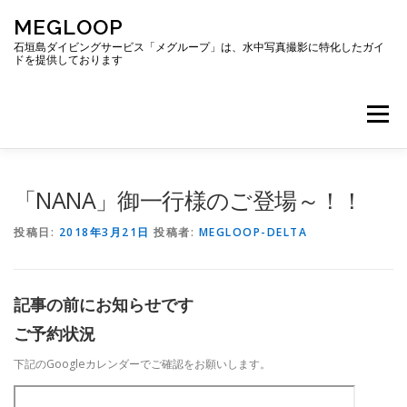
コ
MEGLOOP
ン
テ
石垣島ダイビングサービス「メグループ」は、水中写真撮影に特化したガイ
ドを提供しております
ン
ツ
へ
メニュー
ス
キ
ッ
プ
TOP
ダイビング
ダイビングボート
「NANA」御一行様のご登場～！！
投稿日:
2018年3月21日
投稿者:
MEGLOOP-DELTA
ギャラリー
アクセス
ご予約・お問い合わせ
記事の前にお知らせです
ブログ
ご予約状況
下記のGoogleカレンダーでご確認をお願いします。