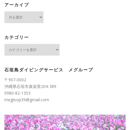
アーカイブ
ア
ー
カ
イ
ブ
カテゴリー
カ
テ
ゴ
リ
ー
石垣島ダイビングサービス メグループ
〒907-0002
沖縄県石垣市真栄里204-389
0980-82-1353
megloop39@gmail.com