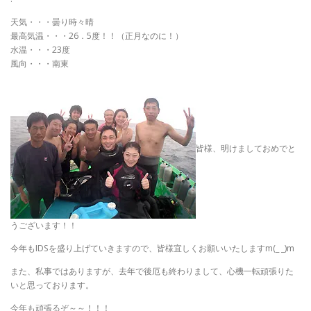
天気・・・曇り時々晴
最高気温・・・26．5度！！（正月なのに！）
水温・・・23度
風向・・・南東
皆様、明けましておめでと
うございます！！
今年もIDSを盛り上げていきますので、皆様宜しくお願いいたしますm(_ _)m
また、私事ではありますが、去年で後厄も終わりまして、心機一転頑張りた
いと思っております。
今年も頑張るぞ～～！！！