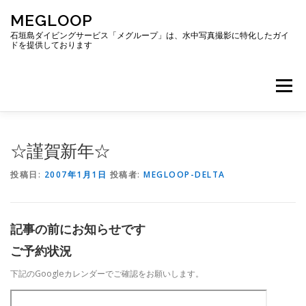
コ
MEGLOOP
ン
テ
石垣島ダイビングサービス「メグループ」は、水中写真撮影に特化したガイ
ドを提供しております
ン
ツ
へ
メニュー
ス
キ
ッ
プ
TOP
ダイビング
ダイビングボート
☆謹賀新年☆
投稿日:
2007年1月1日
投稿者:
MEGLOOP-DELTA
ギャラリー
アクセス
ご予約・お問い合わせ
記事の前にお知らせです
ブログ
ご予約状況
下記のGoogleカレンダーでご確認をお願いします。