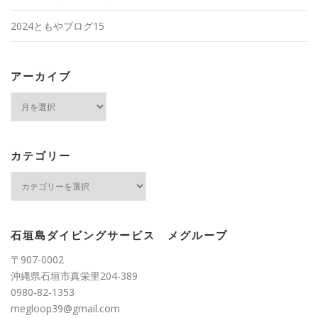
2024ともやブログ15
アーカイブ
ア
ー
カ
イ
ブ
カテゴリー
カ
テ
ゴ
リ
ー
石垣島ダイビングサービス メグループ
〒907-0002
沖縄県石垣市真栄里204-389
0980-82-1353
megloop39@gmail.com