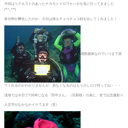
今回はリクエストのあったナカモトイロワケハゼを見に行ってきました
(*^_^*)
多分卵が孵化したのか、今日は雄もチョコチョコ顔を出してくれました！
成熟個体なのでいつまで居
てくれるのかわかりませんが、居なくなるのはもう少しだけ待ってね・・・
浅場では今日で100本になる「田中さん」（旦那様）の為に、皆で記念撮影☆
人文字がなかなかイケてます（笑）