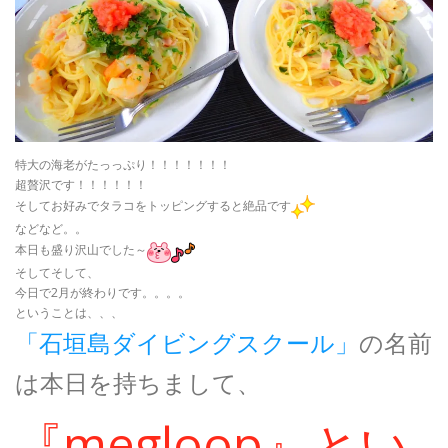
特大の海老がたっっぷり！！！！！！！
超贅沢です！！！！！！
そしてお好みでタラコをトッピングすると絶品です
などなど。。
本日も盛り沢山でした～
そしてそして、
今日で2月が終わりです。。。。
ということは、、、
「石垣島ダイビングスクール」
の名前
は本日を持ちまして、
『megloop』とい