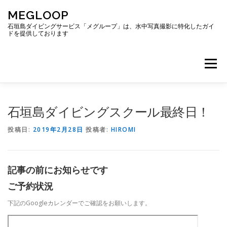
コ
MEGLOOP
ン
テ
石垣島ダイビングサービス「メグループ」は、水中写真撮影に特化したガイ
ドを提供しております
ン
ツ
へ
メニュー
ス
キ
ッ
プ
TOP
ダイビング
ダイビングボート
石垣島ダイビングスクール最終日！
投稿日:
2019年2月28日
投稿者:
HIROMI
ギャラリー
アクセス
ご予約・お問い合わせ
記事の前にお知らせです
ブログ
ご予約状況
下記のGoogleカレンダーでご確認をお願いします。