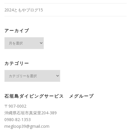
2024ともやブログ15
アーカイブ
ア
ー
カ
イ
ブ
カテゴリー
カ
テ
ゴ
リ
ー
石垣島ダイビングサービス メグループ
〒907-0002
沖縄県石垣市真栄里204-389
0980-82-1353
megloop39@gmail.com