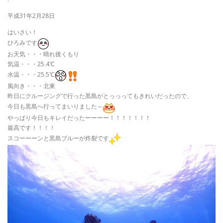
平成31年2月28日
はいさい！
ひろみです
お天気・・・晴れ後くもり
気温・・・25.4℃
水温・・・25.5℃
風向き・・・北東
昨日にクルージングで行った黒島がとっっってもきれいだったので、
今日も黒島へ行ってまいりました～
やっぱり今日もキレイだったーーーー！！！！！！！
最高です！！！！
スコーーーンと黒島ブルーが炸裂です