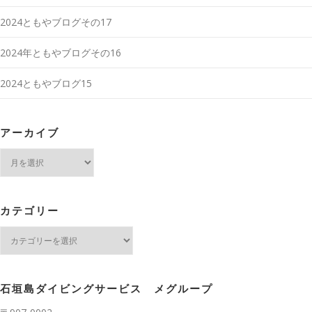
2024ともやブログその17
2024年ともやブログその16
2024ともやブログ15
アーカイブ
ア
ー
カ
イ
ブ
カテゴリー
カ
テ
ゴ
リ
ー
石垣島ダイビングサービス メグループ