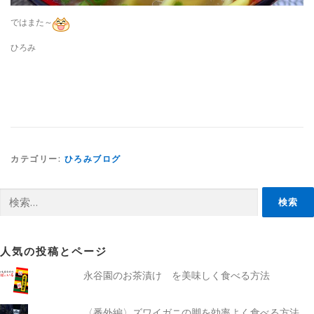
ではまた～
ひろみ
カテゴリー:
ひろみブログ
検
索:
人気の投稿とページ
永谷園のお茶漬け を美味しく食べる方法
〈番外編〉ズワイガニの脚を効率よく食べる方法