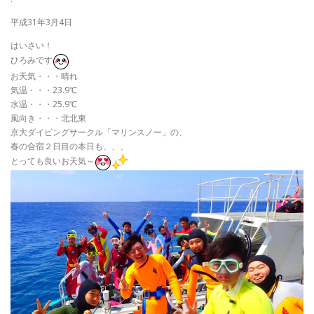
平成31年3月4日
はいさい！
ひろみです
お天気・・・晴れ
気温・・・23.9℃
水温・・・25.9℃
風向き・・・北北東
京大ダイビングサークル「マリンスノー」の、
春の合宿２日目の本日も、、、
とっても良いお天気～