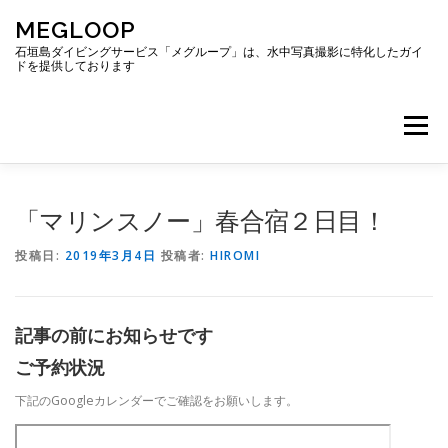
コ
MEGLOOP
ン
テ
石垣島ダイビングサービス「メグループ」は、水中写真撮影に特化したガイ
ドを提供しております
ン
ツ
へ
メニュー
ス
キ
ッ
プ
TOP
ダイビング
ダイビングボート
「マリンスノー」春合宿２日目！
投稿日:
2019年3月4日
投稿者:
HIROMI
ギャラリー
アクセス
ご予約・お問い合わせ
記事の前にお知らせです
ブログ
ご予約状況
下記のGoogleカレンダーでご確認をお願いします。