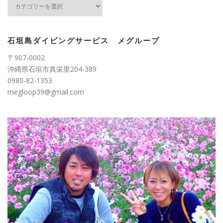
カ
テ
ゴ
リ
ー
石垣島ダイビングサービス メグループ
〒907-0002
沖縄県石垣市真栄里204-389
0980-82-1353
megloop39@gmail.com