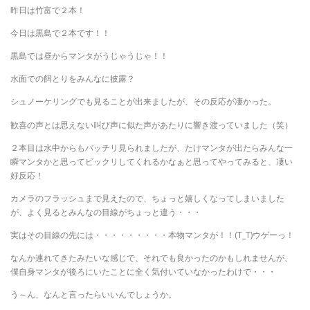
昨日は竹富で２本！
今日は黒島で２本です！！
黒島では昼からマンタがうじゃうじゃ！！
水面での餌とりをみんなに披露？
シュノーケリングでも見ることが出来ましたが、その反応が凄かった。
歓喜の声とは思えない叫び声に似た声があたりに響き渡っていました（笑）
２本目は水中からもバッチリ見られましたが、たけマンタが出たらみんな一
瞬マンタかと思ってビックリしてくれるかなぁと思ってやってみると、凄い
好反応！
カメラのフラッシュまで見えたので、ちょっと嬉しくなってしまいました
が、よく見るとみんなの目線がちょっと違う・・・
実はその目線の先には・・・・・・・・・本物マンタが！！(T_T)ウゲーっ！
なんか連れてきたみたいな感じで、それでも良かったのかもしれませんが、
僕自身マンタが後ろにいたことに全く気付いていなかったわけで・・・
う～ん、なんと言ったらいいんでしょうか。