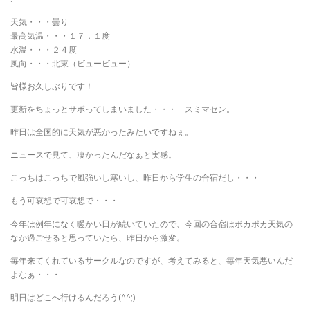
天気・・・曇り
最高気温・・・１７．１度
水温・・・２４度
風向・・・北東（ビュービュー）
皆様お久しぶりです！
更新をちょっとサボってしまいました・・・ スミマセン。
昨日は全国的に天気が悪かったみたいですねぇ。
ニュースで見て、凄かったんだなぁと実感。
こっちはこっちで風強いし寒いし、昨日から学生の合宿だし・・・
もう可哀想で可哀想で・・・
今年は例年になく暖かい日が続いていたので、今回の合宿はポカポカ天気の
なか過ごせると思っていたら、昨日から激変。
毎年来てくれているサークルなのですが、考えてみると、毎年天気悪いんだ
よなぁ・・・
明日はどこへ行けるんだろう(^^;)