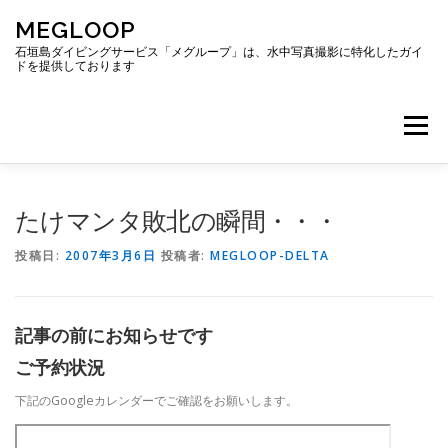
コ
MEGLOOP
ン
テ
石垣島ダイビングサービス「メグループ」は、水中写真撮影に特化したガイ
ドを提供しております
ン
ツ
へ
メニュー
ス
キ
ッ
プ
TOP
ダイビング
ダイビングボート
たけマンタ敗北の瞬間・・・
投稿日:
2007年3月6日
投稿者:
MEGLOOP-DELTA
ギャラリー
アクセス
ご予約・お問い合わせ
記事の前にお知らせです
ブログ
ご予約状況
下記のGoogleカレンダーでご確認をお願いします。