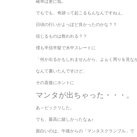
確率は更に低。
でもでも、奇跡って起こるもんなんですねぇ。
日頃の行いがよっぽど良かったのかな？？
信じるものは救われる？？
僕も半信半疑で水中スレートに
「何か出るかもしれませんから、よぉく周りを見な
なんて書いたんですけど、
その直後にホントに
マンタが出ちゃった・・・。
あ～ビックリした。
でも、最高に嬉しかったなぁ♪
面白いのは、午後からの「マンタスクランブル」で