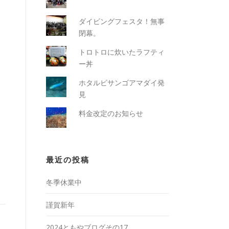
ダイビングフェスタ！無事
閉幕。
トロトロに炊いたラフティ
ー丼
ホタルビサンゴアマダイ発
見
料金改定のお知らせ
最近の投稿
冬季休業中
謹賀新年
2024ともやブログその17