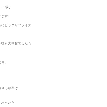
イイ感じ！
ます♪
行にビッグサプライズ！
ト後も大興奮でした☆
横目に
出来る確率は
と思ったら、