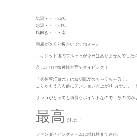
.
気温・・・26℃
水温・・・23℃
風向き・・・南
南風が吹くと暖かいですねぇ～♪
エキジット後のブルッっが今日はありませんでした
久しぶりに御神崎方面でダイビング！
「御神崎灯台元」は透明度がめちゃくちゃ良く、
こりゃもう入る前にテンションが上がりっぱなし！
サンゴがとっても綺麗なポイントなので、その眺め
最高
でした！
ファンダイビングチームは離れ根まで遠征♪