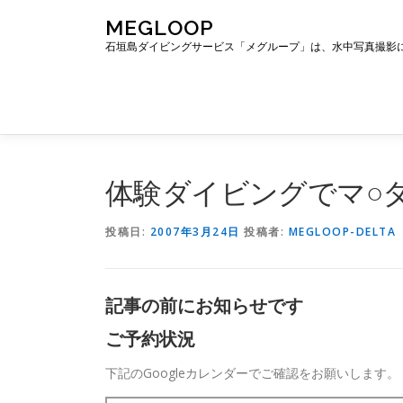
コ
MEGLOOP
ン
石垣島ダイビングサービス「メグループ」は、水中写真撮影
テ
ン
ツ
へ
ス
キ
ッ
体験ダイビングでマ○
プ
投稿日:
2007年3月24日
投稿者:
MEGLOOP-DELTA
記事の前にお知らせです
ご予約状況
下記のGoogleカレンダーでご確認をお願いします。