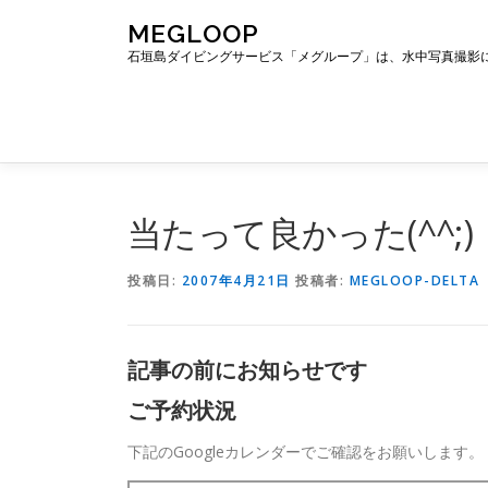
コ
MEGLOOP
ン
石垣島ダイビングサービス「メグループ」は、水中写真撮影
テ
ン
ツ
へ
ス
キ
ッ
当たって良かった(^^;)
プ
投稿日:
2007年4月21日
投稿者:
MEGLOOP-DELTA
記事の前にお知らせです
ご予約状況
下記のGoogleカレンダーでご確認をお願いします。