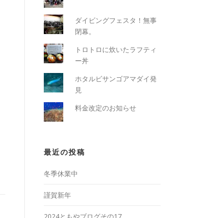
ダイビングフェスタ！無事
閉幕。
トロトロに炊いたラフティ
ー丼
ホタルビサンゴアマダイ発
見
料金改定のお知らせ
最近の投稿
冬季休業中
謹賀新年
2024ともやブログその17