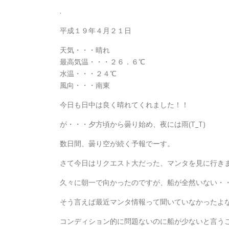
.
平成１９年４月２１日
天気・・・晴れ
最高気温・・・２６．６℃
水温・・・２４℃
風向・・・南東
今日も日中は良く晴れてくれました！！
が・・・夕方頃から曇り始め、夜には雨(T_T)
数日間、曇り空が続く予報でーす。
さて今日はリクエスト大だった、マンタを見に行き
久々に朝一で向かったのですが、船が全然いない・
そう言えば最近マンタ情報って聞いていなかったよ
コンディション的に問題ないのに船が少ないと言う