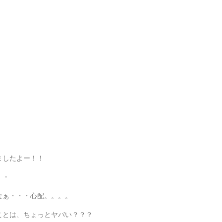
ましたよー！！
・・
なぁ・・・心配。。。。
ことは、ちょっとヤバい？？？