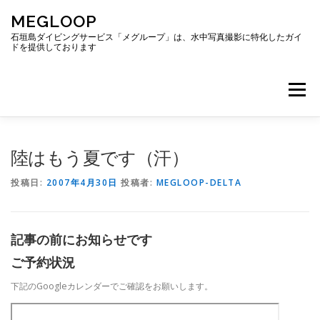
コ
MEGLOOP
ン
テ
石垣島ダイビングサービス「メグループ」は、水中写真撮影に特化したガイ
ドを提供しております
ン
ツ
へ
メニュー
ス
キ
ッ
プ
TOP
ダイビング
ダイビングボート
陸はもう夏です（汗）
投稿日:
2007年4月30日
投稿者:
MEGLOOP-DELTA
ギャラリー
アクセス
ご予約・お問い合わせ
記事の前にお知らせです
ブログ
ご予約状況
下記のGoogleカレンダーでご確認をお願いします。