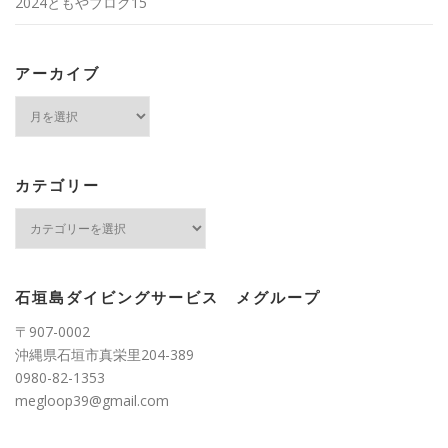
2024ともやブログ15
アーカイブ
ア
ー
カ
イ
ブ
カテゴリー
カ
テ
ゴ
リ
ー
石垣島ダイビングサービス メグループ
〒907-0002
沖縄県石垣市真栄里204-389
0980-82-1353
megloop39@gmail.com