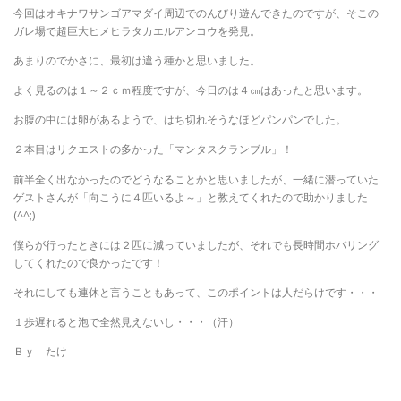
今回はオキナワサンゴアマダイ周辺でのんびり遊んできたのですが、そこの
ガレ場で超巨大ヒメヒラタカエルアンコウを発見。
あまりのでかさに、最初は違う種かと思いました。
よく見るのは１～２ｃｍ程度ですが、今日のは４㎝はあったと思います。
お腹の中には卵があるようで、はち切れそうなほどパンパンでした。
２本目はリクエストの多かった「マンタスクランブル」！
前半全く出なかったのでどうなることかと思いましたが、一緒に潜っていた
ゲストさんが「向こうに４匹いるよ～」と教えてくれたので助かりました
(^^;)
僕らが行ったときには２匹に減っていましたが、それでも長時間ホバリング
してくれたので良かったです！
それにしても連休と言うこともあって、このポイントは人だらけです・・・
１歩遅れると泡で全然見えないし・・・（汗）
Ｂｙ たけ