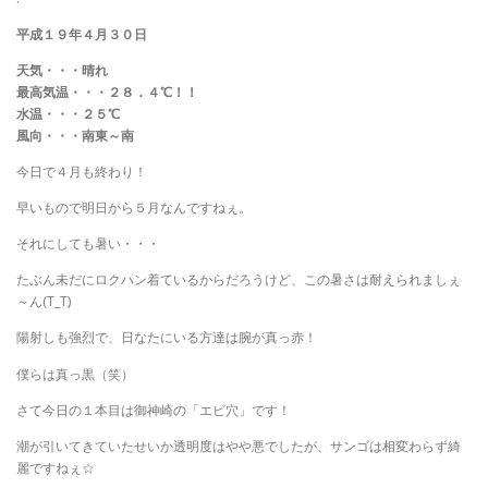
平成１９年４月３０日
天気・・・晴れ
最高気温・・・２８．４℃！！
水温・・・２５℃
風向・・・南東～南
今日で４月も終わり！
早いもので明日から５月なんですねぇ。
それにしても暑い・・・
たぶん未だにロクハン着ているからだろうけど、この暑さは耐えられましぇ
～ん(T_T)
陽射しも強烈で、日なたにいる方達は腕が真っ赤！
僕らは真っ黒（笑）
さて今日の１本目は御神崎の「エビ穴」です！
潮が引いてきていたせいか透明度はやや悪でしたが、サンゴは相変わらず綺
麗ですねぇ☆