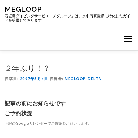
コ
MEGLOOP
ン
テ
石垣島ダイビングサービス「メグループ」は、水中写真撮影に特化したガイ
ドを提供しております
ン
ツ
へ
メニュー
ス
キ
ッ
プ
TOP
ダイビング
ダイビングボート
２年ぶり！？
投稿日:
2007年5月4日
投稿者:
MEGLOOP-DELTA
ギャラリー
アクセス
ご予約・お問い合わせ
記事の前にお知らせです
ブログ
ご予約状況
下記のGoogleカレンダーでご確認をお願いします。