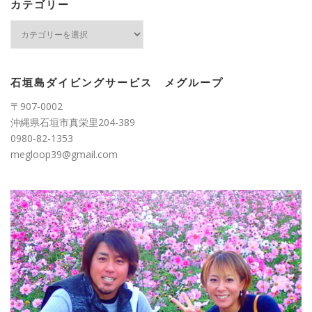
ブ
カテゴリー
カ
テ
ゴ
リ
ー
石垣島ダイビングサービス メグループ
〒907-0002
沖縄県石垣市真栄里204-389
0980-82-1353
megloop39@gmail.com