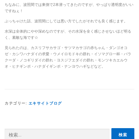
ちなみに、波照間では東側で2本潜ってきたのですが、やっぱり透明度がいい
ですねぇ！
ぶっちゃけた話、波照間にしては悪い方でしたがそれでも良く感じます。
水深は全体的にやや深めなのですが、その水深を全く感じさせないほど明る
く、素敵な海です☆
見られたのは、カスリフサカサゴ・サツマカサゴの赤ちゃん・ダンゴオコ
ゼ・カシワハナダイの求愛・ウメイロモドキの群れ・イソマグロ一杯・バラ
クーダ・ノコギリダイの群れ・ヨスジフエダイの群れ・モンツキカエルウ
オ・ヒナギンポ・ハナダイギンポ・ナンヨウハギなどなど。
カテゴリー:
エキサイトブログ
検
索: