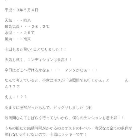
平成１９年５月４日
天気・・・晴れ
最高気温・・・２８．２℃
水温・・・２５℃
風向・・・南東
今日もまた暑い1日となりました！！
天気も良く、コンディションは最高！！
今日はどこへ行けるかなぁ・・・ マンタかなぁ・・・
なんて考えていると、不意にボスが「波照間でも行くかぁ」と ん
ん？？？
えぇ！！？？
あまりに突然だったもんで、ビックリしました（汗）
波照間なんてしばらく行ってないから、僕らのテンションも急上昇！！
うちの船だと結構時間がかかるのとゲストのレベル・海況など全ての条件が
整わないと行けないので、今回はラッキーです！