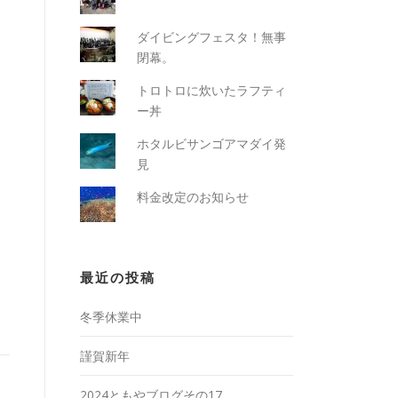
ダイビングフェスタ！無事
閉幕。
トロトロに炊いたラフティ
ー丼
ホタルビサンゴアマダイ発
見
料金改定のお知らせ
最近の投稿
冬季休業中
謹賀新年
2024ともやブログその17