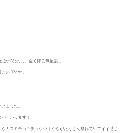
ったはずなのに、全く降る気配無し・・・
日この頃です。
かいました。
のがわかります！
やらカスミチョウチョウウオやらがたくさん群れていてイイ感じ！