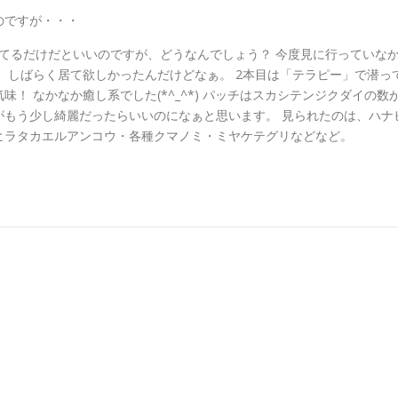
のですが・・・
行ってるだけだといいのですが、どうなんでしょう？ 今度見に行っていな
、しばらく居て欲しかったんだけどなぁ。 2本目は「テラピー」で潜っ
！ なかなか癒し系でした(*^_^*) パッチはスカシテンジクダイの数
がもう少し綺麗だったらいいのになぁと思います。 見られたのは、ハナ
ヒラタカエルアンコウ・各種クマノミ・ミヤケテグリなどなど。