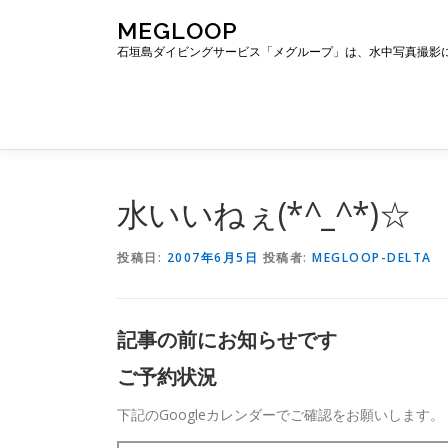
コ
MEGLOOP
ン
石垣島ダイビングサービス「メグループ」は、水中写真撮影
テ
ン
ツ
へ
ス
キ
ッ
水いいねぇ(*^_^*)☆
プ
投稿日:
2007年6月5日
投稿者:
MEGLOOP-DELTA
記事の前にお知らせです
ご予約状況
下記のGoogleカレンダーでご確認をお願いします。