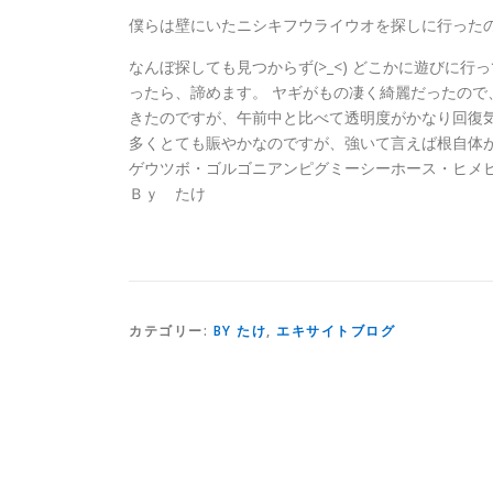
僕らは壁にいたニシキフウライウオを探しに行った
なんぼ探しても見つからず(>_<) どこかに遊びに
ったら、諦めます。 ヤギがもの凄く綺麗だったので
きたのですが、午前中と比べて透明度がかなり回復気味
多くとても賑やかなのですが、強いて言えば根自体
ゲウツボ・ゴルゴニアンピグミーシーホース・ヒメ
Ｂｙ たけ
カテゴリー:
BY たけ
,
エキサイトブログ