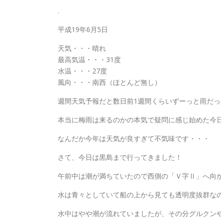
.
平成19年6月5日
天気・・・晴れ
最高気温・・・31度
水温・・・27度
風向・・・南西（ほとんど無し）
週間天気予報だと数日前1週間くらいずーっと雨だ
本当に梅雨は来るのかの本気で疑問に感じ始めた今
なんだか今年は天気が良すぎて不気味です・・・
さて、今日は黒島まで行ってきました！
午前中は潮が満ちていたので西側の「Ｖ字Ⅱ」へ向
水は青々としていて船の上から見ても透明度抜群な
水中はやや潮が流れていましたが、その分グルクン