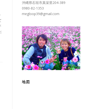
沖縄県石垣市真栄里204-389
0980-82-1353
megloop39@gmail.com
か
て
が
ヒ
地図