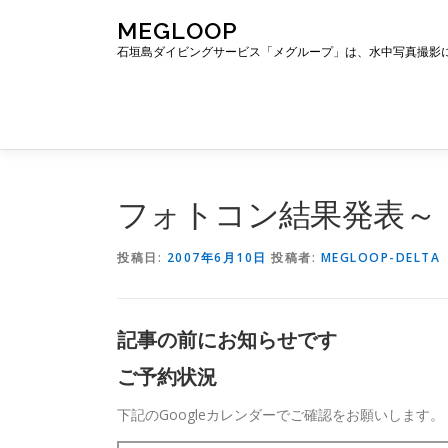
コ
MEGLOOP
ン
石垣島ダイビングサービス「メグループ」は、水中写真撮影
テ
ン
ツ
へ
ス
キ
ッ
フォトコン結果発表～
プ
投稿日:
2007年6月10日
投稿者:
MEGLOOP-DELTA
記事の前にお知らせです
ご予約状況
下記のGoogleカレンダーでご確認をお願いします。