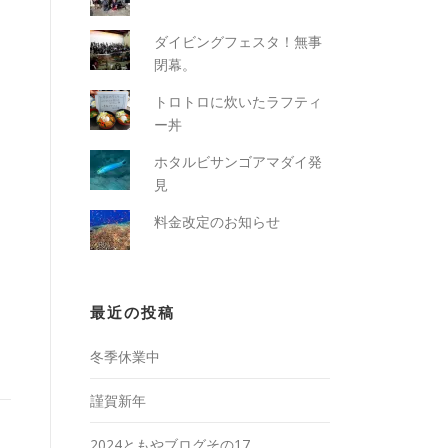
ダイビングフェスタ！無事
閉幕。
トロトロに炊いたラフティ
ー丼
ホタルビサンゴアマダイ発
見
料金改定のお知らせ
最近の投稿
冬季休業中
謹賀新年
2024ともやブログその17