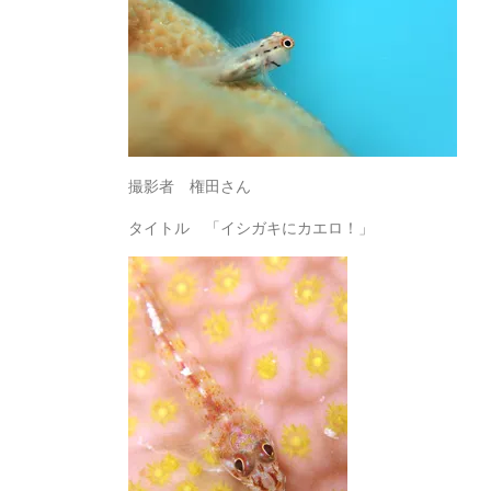
撮影者 権田さん
タイトル 「イシガキにカエロ！」