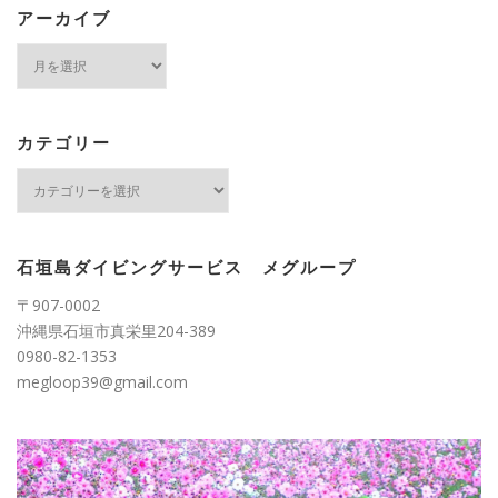
アーカイブ
ア
ー
カ
イ
ブ
カテゴリー
カ
テ
ゴ
リ
ー
石垣島ダイビングサービス メグループ
〒907-0002
沖縄県石垣市真栄里204-389
0980-82-1353
megloop39@gmail.com