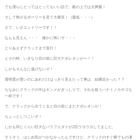
でも僕らにとってはとってもいい話で、船の上では大興奮！
そして怖がるポーリーを見て大爆笑！（最低・・・）
さて、いざエントリーです！！
なんも見えん・・・ 確かに怖いぞ・・・
とりあえずクラックまで直行！
とその時、いきなり目の前に巨大ナポレオンがー！！
しかもそんなに逃げないぞ！
透明度が悪いのにあれだけはっきり見えたって事は、結構近かった？？
ちなみにクラックの中はキンメがぎっしりで、それを狙うハナミノカサゴも
一杯です！
で、クラックから出てくると目の前にまたナポレオンが！
ちょっとしつこいぞ！
しかも同じくらい巨大なバラフエダイが2匹ウヨウヨしてました。
そうそう、はじめ気がつかなかったんですけど、クラックのすぐ横でもの凄