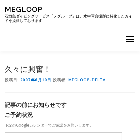
コ
MEGLOOP
ン
テ
石垣島ダイビングサービス「メグループ」は、水中写真撮影に特化したガイ
ドを提供しております
ン
ツ
へ
メニュー
ス
キ
ッ
プ
TOP
ダイビング
ダイビングボート
久々に興奮！
投稿日:
2007年6月10日
投稿者:
MEGLOOP-DELTA
ギャラリー
アクセス
ご予約・お問い合わせ
記事の前にお知らせです
ブログ
ご予約状況
下記のGoogleカレンダーでご確認をお願いします。