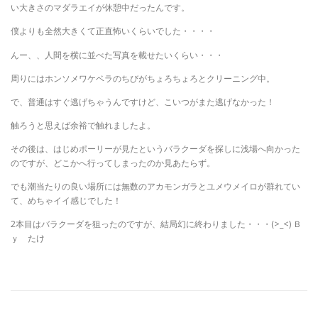
い大きさのマダラエイが休憩中だったんです。
僕よりも全然大きくて正直怖いくらいでした・・・・
んー、、人間を横に並べた写真を載せたいくらい・・・
周りにはホンソメワケベラのちびがちょろちょろとクリーニング中。
で、普通はすぐ逃げちゃうんですけど、こいつがまた逃げなかった！
触ろうと思えば余裕で触れましたよ。
その後は、はじめポーリーが見たというバラクーダを探しに浅場へ向かった
のですが、どこかへ行ってしまったのか見あたらず。
でも潮当たりの良い場所には無数のアカモンガラとユメウメイロが群れてい
て、めちゃイイ感じでした！
2本目はバラクーダを狙ったのですが、結局幻に終わりました・・・(>_<) Ｂ
ｙ たけ