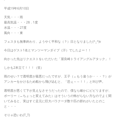
平成19年6月10日
天気・・・雨
最高気温・・・28．1度
水温・・・27度
風向・・・東
フェスタも無事終わり、ようやく平和な（？）日となりました(^_^)v
今日はゲスト1名とマンツーマンダイブ（汗）でしたよー！！
向かった先はリクエストをいただいた「屋良崎トライアングルアタック」！
しかも2本立て！！！（笑）
雨のせい？で透明度が最悪だったですが、王子（←もう違うか・・・？）が
アンカーをかけるため船から飛び込むと、「恐ぇ～～！！」と叫び声。
透明度が悪くて下が見えなさそうだったので、僕なら確かにビビリますが、
ポーリー（←ちょっと変えてみた）はそういうの怖がらない方なのでよく聞
いてみると、実はすぐ足元に巨大バラクーダ数十匹の群れがいたとのこ
と・・・
そりゃ恐いわ(T_T)