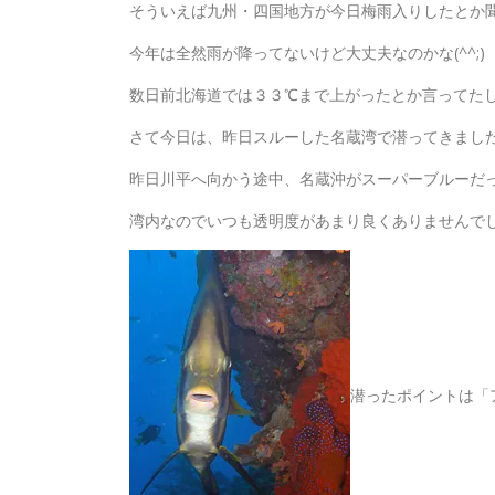
そういえば九州・四国地方が今日梅雨入りしたとか
今年は全然雨が降ってないけど大丈夫なのかな(^^;)
数日前北海道では３３℃まで上がったとか言ってた
さて今日は、昨日スルーした名蔵湾で潜ってきまし
昨日川平へ向かう途中、名蔵沖がスーパーブルーだ
湾内なのでいつも透明度があまり良くありませんで
潜ったポイントは「