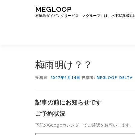
コ
MEGLOOP
ン
石垣島ダイビングサービス「メグループ」は、水中写真撮影
テ
ン
ツ
へ
ス
キ
ッ
梅雨明け？？
プ
投稿日:
2007年6月14日
投稿者:
MEGLOOP-DELTA
記事の前にお知らせです
ご予約状況
下記のGoogleカレンダーでご確認をお願いします。