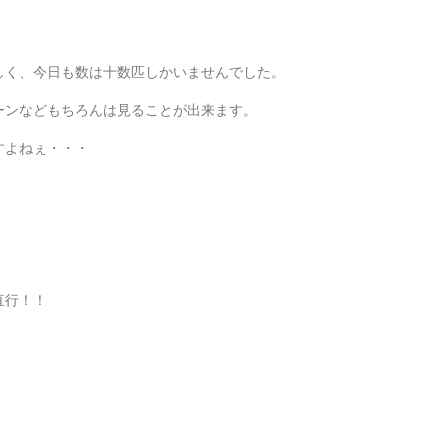
しく、今日も数は十数匹しかいませんでした。
ーンなどもちろんは見ることが出来ます。
すよねぇ・・・
直行！！