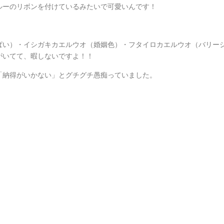
ルーのリボンを付けているみたいで可愛いんです！
ぱい）・イシガキカエルウオ（婚姻色）・フタイロカエルウオ（バリー
がいてて、暇しないですよ！！
「納得がいかない」とグチグチ愚痴っていました。