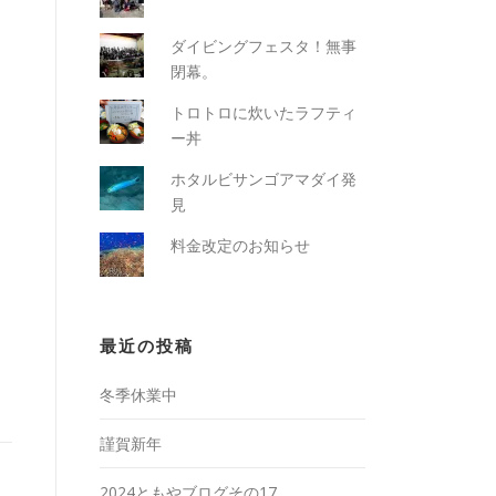
ダイビングフェスタ！無事
閉幕。
トロトロに炊いたラフティ
ー丼
ホタルビサンゴアマダイ発
見
料金改定のお知らせ
最近の投稿
冬季休業中
謹賀新年
2024ともやブログその17