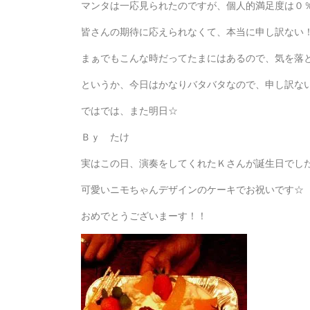
マンタは一応見られたのですが、個人的満足度は０
皆さんの期待に応えられなくて、本当に申し訳ない
まぁでもこんな時だってたまにはあるので、気を落
というか、今日はかなりバタバタなので、申し訳な
ではでは、また明日☆
Ｂｙ たけ
実はこの日、演奏をしてくれたＫさんが誕生日でし
可愛いニモちゃんデザインのケーキでお祝いです☆
おめでとうございまーす！！