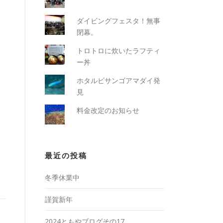
ダイビングフェスタ！無事
閉幕。
トロトロに炊いたラフティ
ー丼
ホタルビサンゴアマダイ発
見
料金改定のお知らせ
最近の投稿
冬季休業中
謹賀新年
2024ともやブログその17