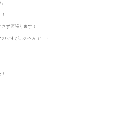
％。
！！！
とさず頑張ります！
いのですがこのへんで・・・
た！