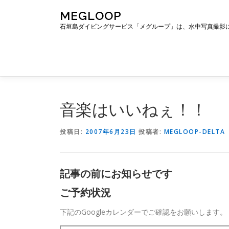
コ
MEGLOOP
ン
石垣島ダイビングサービス「メグループ」は、水中写真撮影
テ
ン
ツ
へ
ス
キ
ッ
音楽はいいねぇ！！
プ
投稿日:
2007年6月23日
投稿者:
MEGLOOP-DELTA
記事の前にお知らせです
ご予約状況
下記のGoogleカレンダーでご確認をお願いします。