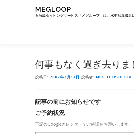
コ
MEGLOOP
ン
石垣島ダイビングサービス「メグループ」は、水中写真撮影
テ
ン
ツ
へ
ス
キ
ッ
何事もなく過ぎ去りま
プ
投稿日:
2007年7月14日
投稿者:
MEGLOOP-DELTA
記事の前にお知らせです
ご予約状況
下記のGoogleカレンダーでご確認をお願いします。