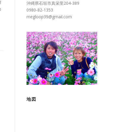
群
沖縄県石垣市真栄里204-389
コ
0980-82-1353
megloop39@gmail.com
地図