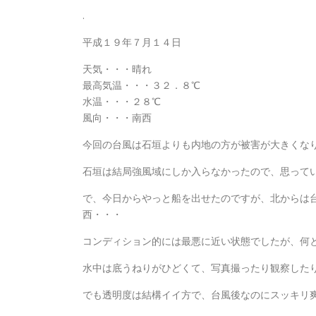
.
平成１９年７月１４日
天気・・・晴れ
最高気温・・・３２．８℃
水温・・・２８℃
風向・・・南西
今回の台風は石垣よりも内地の方が被害が大きくなりそ
石垣は結局強風域にしか入らなかったので、思って
で、今日からやっと船を出せたのですが、北からは
西・・・
コンディション的には最悪に近い状態でしたが、何
水中は底うねりがひどくて、写真撮ったり観察したりす
でも透明度は結構イイ方で、台風後なのにスッキリ