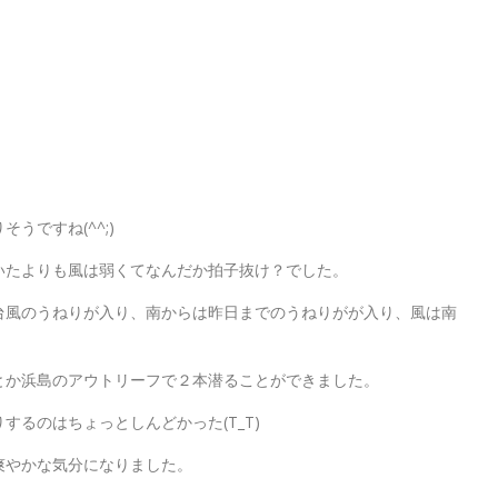
うですね(^^;)
いたよりも風は弱くてなんだか拍子抜け？でした。
台風のうねりが入り、南からは昨日までのうねりがが入り、風は南
とか浜島のアウトリーフで２本潜ることができました。
るのはちょっとしんどかった(T_T)
爽やかな気分になりました。