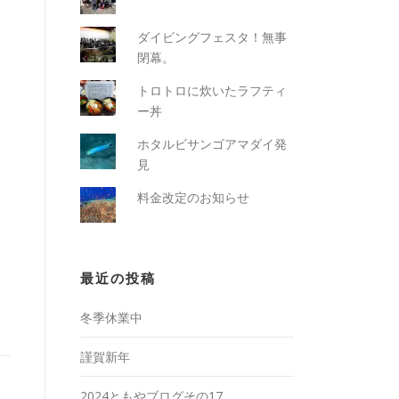
ダイビングフェスタ！無事
閉幕。
トロトロに炊いたラフティ
ー丼
ホタルビサンゴアマダイ発
見
料金改定のお知らせ
最近の投稿
冬季休業中
謹賀新年
2024ともやブログその17