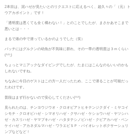
2本目は、泥ハゼが見たいとのリクエストに応えるべく、超久々の「（元）ト
ウアカポイント」です！
「透明度は悪くても全く構わない！」とのことでしたが、まさかあそこまで
悪いとは・・・
まるで港の中で潜っているかのようでした（笑）
パッチにはグルクンの幼魚が不気味に群れ、その一帯の透明度は３ｍくらい
(^^;)
ちょっとマニアックなダイビングでしたが、たまにはこんなのもいいのかも
しれないですね。
ちなみに今日のゲストはこの方一人だったため、ここで潜ることが可能だっ
たわけです。
普段はまず行かないので安心してください(^^)
見られたのは、チンヨウジウオ・クロオビアトヒキテンジクダイ・ミヤコイ
シモチ・クロオビハゼ・シマオリハゼ・クサハゼ・ケショウハゼ・ヤツシハ
ゼ・カスリハゼ・ヤマブキハゼ・ハタタテシノビハゼ・クビアカハゼ・ベン
ケイハゼ・アカネダルマハゼ・ワラエビＳＰ・バイオレットボクサーシュリ
ンプなどなど！