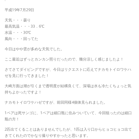
平成19年7月29日
天気・・・曇り
最高気温・・・33．6℃
水温・・・30℃
風向・・・回ってた
今日はやや雲が多めな天気でした。
ここ最近はずっとカンカン照りだったので、幾分涼しく感じましたよ！
さてさてダイビングですが、今日はリクエストに応えてナカモトイロワケハ
ゼを見に行ってきました！
大崎方面は潮が引くまで透明度が結構良くて、深場は水も冷たくちょっと気
持ちよかったですよ！
ナカモトイロワケハゼですが、前回同様4個体見られました。
1ペアは死サンゴに、1ペアは細口瓶に住みついていて、今回狙ったのは細口
瓶の方！
2匹出てくることはありませんでしたが、1匹は入り口からヒョコヒョコ出て
きてくれたのでかなり撮りやすかったと思います。