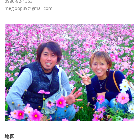
0980-82-1353
megloop39@gmail.com
地図