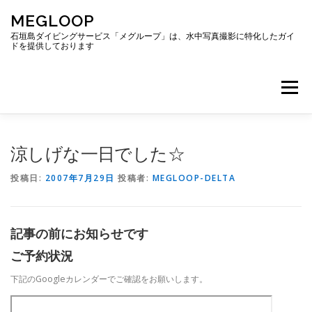
コ
MEGLOOP
ン
テ
石垣島ダイビングサービス「メグループ」は、水中写真撮影に特化したガイ
ドを提供しております
ン
ツ
へ
メニュー
ス
キ
ッ
プ
TOP
ダイビング
ダイビングボート
涼しげな一日でした☆
投稿日:
2007年7月29日
投稿者:
MEGLOOP-DELTA
ギャラリー
アクセス
ご予約・お問い合わせ
記事の前にお知らせです
ブログ
ご予約状況
下記のGoogleカレンダーでご確認をお願いします。