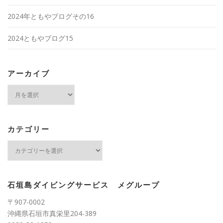
2024年ともやブログその16
2024ともやブログ15
アーカイブ
ア
ー
カ
イ
ブ
カテゴリー
カ
テ
ゴ
リ
ー
石垣島ダイビングサービス メグループ
〒907-0002
沖縄県石垣市真栄里204-389