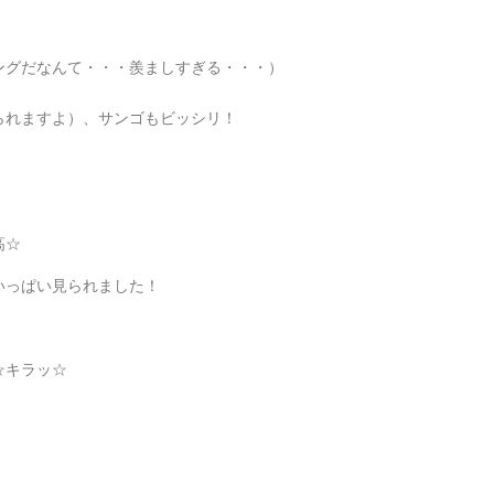
ングだなんて・・・羨ましすぎる・・・）
られますよ）、サンゴもビッシリ！
高☆
いっぱい見られました！
☆キラッ☆