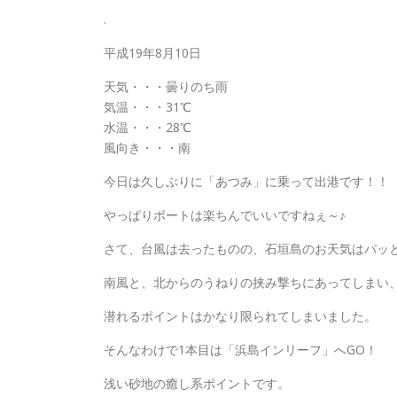
.
平成19年8月10日
天気・・・曇りのち雨
気温・・・31℃
水温・・・28℃
風向き・・・南
今日は久しぶりに「あつみ」に乗って出港です！！
やっぱりボートは楽ちんでいいですねぇ～♪
さて、台風は去ったものの、石垣島のお天気はパッ
南風と、北からのうねりの挟み撃ちにあってしまい
潜れるポイントはかなり限られてしまいました。
そんなわけで1本目は「浜島インリーフ」へGO！
浅い砂地の癒し系ポイントです。