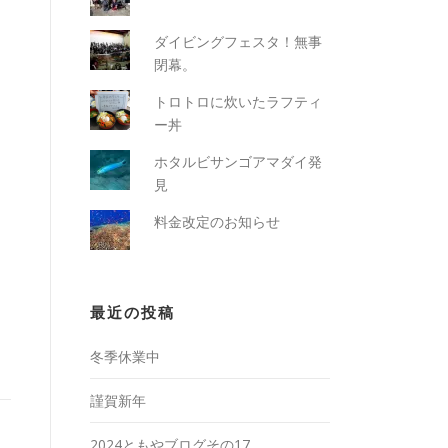
ダイビングフェスタ！無事
閉幕。
トロトロに炊いたラフティ
ー丼
ホタルビサンゴアマダイ発
見
料金改定のお知らせ
最近の投稿
冬季休業中
謹賀新年
2024ともやブログその17