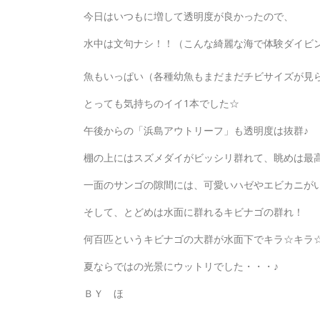
今日はいつもに増して透明度が良かったので、
水中は文句ナシ！！（こんな綺麗な海で体験ダイビ
魚もいっぱい（各種幼魚もまだまだチビサイズが見
とっても気持ちのイイ1本でした☆
午後からの「浜島アウトリーフ」も透明度は抜群♪
棚の上にはスズメダイがビッシリ群れて、眺めは最
一面のサンゴの隙間には、可愛いハゼやエビカニが
そして、とどめは水面に群れるキビナゴの群れ！
何百匹というキビナゴの大群が水面下でキラ☆キラ
夏ならではの光景にウットリでした・・・♪
ＢＹ ほ