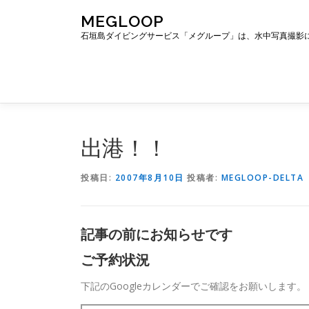
コ
MEGLOOP
ン
石垣島ダイビングサービス「メグループ」は、水中写真撮影
テ
ン
ツ
へ
ス
キ
ッ
出港！！
プ
投稿日:
2007年8月10日
投稿者:
MEGLOOP-DELTA
記事の前にお知らせです
ご予約状況
下記のGoogleカレンダーでご確認をお願いします。