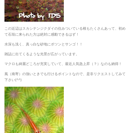
この近辺はスカシテンジクダイの住みついている根もたくさんあって、初め
て石垣に来られた方は絶対に感動できるはず！
水深も浅く、真っ白な砂地にポツンとサンゴ！！
雑誌に出てくるような光景が広がっています。
マクロも綺麗どころが充実していて、最近人気急上昇（？）なのも納得！
風（南寄）の強いときでも行けるポイントなので、是非リクエストしてみて
下さい(^^)