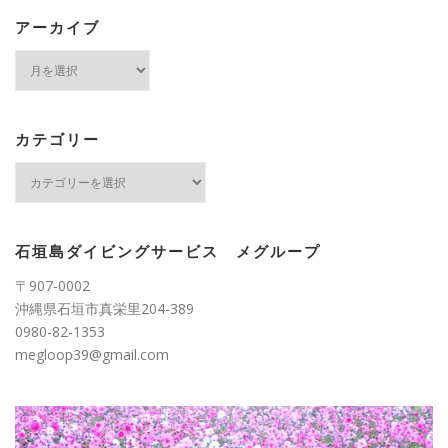
アーカイブ
ア
ー
カ
イ
ブ
カテゴリー
カ
テ
ゴ
リ
ー
石垣島ダイビングサービス メグループ
〒907-0002
沖縄県石垣市真栄里204-389
0980-82-1353
megloop39@gmail.com