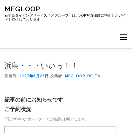
コ
MEGLOOP
ン
テ
石垣島ダイビングサービス「メグループ」は、水中写真撮影に特化したガイ
ドを提供しております
ン
ツ
へ
メニュー
ス
キ
ッ
プ
TOP
ダイビング
ダイビングボート
浜島・・・いいっ！！
投稿日:
2007年8月26日
投稿者:
MEGLOOP-DELTA
ギャラリー
アクセス
ご予約・お問い合わせ
記事の前にお知らせです
ブログ
ご予約状況
下記のGoogleカレンダーでご確認をお願いします。