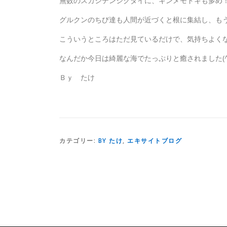
無数のスカシテンジクダイに、キンメモドキも多め
グルクンのちび達も人間が近づくと根に集結し、もう魚
こういうところはただ見ているだけで、気持ちよく
なんだか今日は綺麗な海でたっぷりと癒されました(^
Ｂｙ たけ
カテゴリー:
BY たけ
,
エキサイトブログ