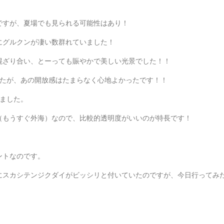
ですが、夏場でも見られる可能性はあり！
にグルクンが凄い数群れていました！
混ざり合い、とーっても賑やかで美しい光景でした！！
したが、あの開放感はたまらなく心地よかったです！！
ました。
（もうすぐ外海）なので、比較的透明度がいいのが特長です！
ントなのです。
にスカシテンジクダイがビッシリと付いていたのですが、今日行ってみ