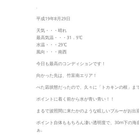
.
平成19年8月29日
天気・・・晴れ
最高気温・・・31．9℃
水温・・・29℃
風向・・・南西
今日も最高のコンディションです！
向かった先は、竹富南エリア！
べた凪状態だったので、久々に「トカキンの根」ま
ポイントに着く前から水が青い青い！！
まるで波照間に来たかのような眩しいブルーがお出迎えで
ポイント自体ももちろん凄い透明度で、30m下の海
ぁ。