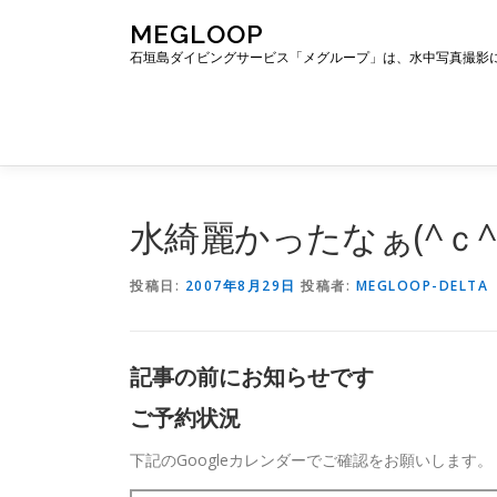
コ
MEGLOOP
ン
石垣島ダイビングサービス「メグループ」は、水中写真撮影
テ
ン
ツ
へ
ス
キ
ッ
水綺麗かったなぁ(^ｃ^
プ
投稿日:
2007年8月29日
投稿者:
MEGLOOP-DELTA
記事の前にお知らせです
ご予約状況
下記のGoogleカレンダーでご確認をお願いします。