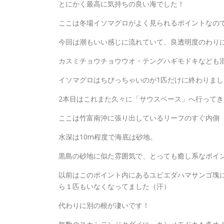
とにかく最高に気持ちの良い海でした！
ここは冬場イソマグロがよく見られるポイントなの
今回は潮もいい感じに流れていて、良透明度のわり
カスミチョウチョウウオ・テングハギモドキなども
イソマグロはちびっちゃいのが1匹だけに終わりま
2本目はこれまた久々に「サウスベース」へ行ってき
ここは竹富南沖に張り出しているリーフのすぐ内側
水深は10m程度で海底は砂地。
黒島の砂地に似た雰囲気で、とっても癒し系なポイ
以前はこのポイント内にあるユビエダハマサンゴ塊
ら１匹もいなくなってました（汗）
代わりに別の根が凄いです！