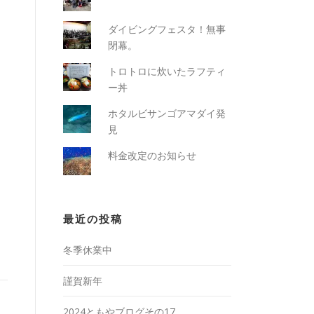
ダイビングフェスタ！無事
閉幕。
トロトロに炊いたラフティ
ー丼
ホタルビサンゴアマダイ発
見
料金改定のお知らせ
最近の投稿
冬季休業中
謹賀新年
2024ともやブログその17