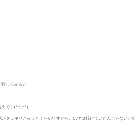
で行ってみると・・・
す(*^_^*)
底がクッキリとみえたくらいですから、50mは抜けていたんじゃないか