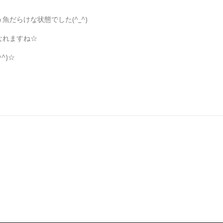
！
だらけな状態でした(^_^)
なれますね☆
^)☆