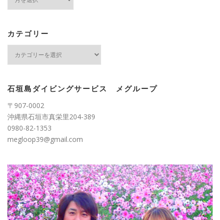
ー
カ
イ
ブ
カテゴリー
カ
テ
ゴ
リ
ー
石垣島ダイビングサービス メグループ
〒907-0002
沖縄県石垣市真栄里204-389
0980-82-1353
megloop39@gmail.com