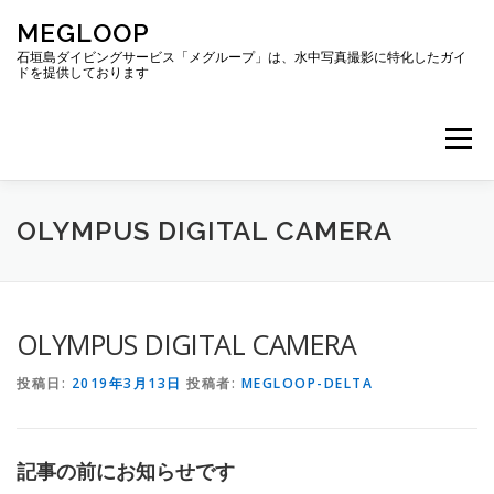
コ
MEGLOOP
ン
テ
石垣島ダイビングサービス「メグループ」は、水中写真撮影に特化したガイ
ドを提供しております
ン
ツ
へ
メニュー
ス
キ
ッ
プ
TOP
ダイビング
ダイビングボート
OLYMPUS DIGITAL CAMERA
ギャラリー
アクセス
ご予約・お問い合わせ
OLYMPUS DIGITAL CAMERA
投稿日:
2019年3月13日
投稿者:
MEGLOOP-DELTA
ブログ
記事の前にお知らせです