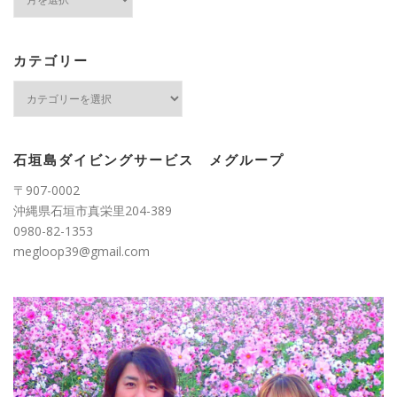
ー
カ
イ
ブ
カテゴリー
カ
テ
ゴ
リ
ー
石垣島ダイビングサービス メグループ
〒907-0002
沖縄県石垣市真栄里204-389
0980-82-1353
megloop39@gmail.com