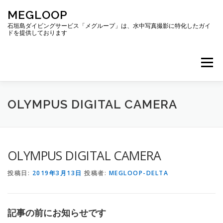
コ
MEGLOOP
ン
テ
石垣島ダイビングサービス「メグループ」は、水中写真撮影に特化したガイ
ドを提供しております
ン
ツ
へ
メニュー
ス
キ
ッ
プ
TOP
ダイビング
ダイビングボート
OLYMPUS DIGITAL CAMERA
ギャラリー
アクセス
ご予約・お問い合わせ
OLYMPUS DIGITAL CAMERA
投稿日:
2019年3月13日
投稿者:
MEGLOOP-DELTA
ブログ
記事の前にお知らせです