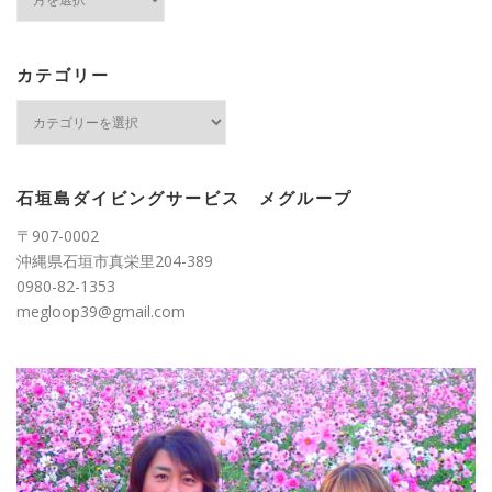
ー
カ
イ
ブ
カテゴリー
カ
テ
ゴ
リ
ー
石垣島ダイビングサービス メグループ
〒907-0002
沖縄県石垣市真栄里204-389
0980-82-1353
megloop39@gmail.com