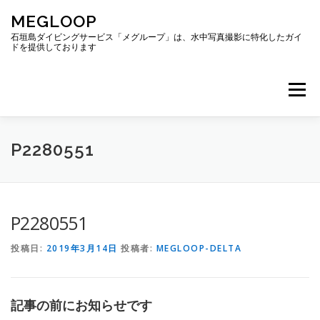
コ
MEGLOOP
ン
テ
石垣島ダイビングサービス「メグループ」は、水中写真撮影に特化したガイ
ドを提供しております
ン
ツ
へ
メニュー
ス
キ
ッ
プ
TOP
ダイビング
ダイビングボート
P2280551
ギャラリー
アクセス
ご予約・お問い合わせ
P2280551
投稿日:
2019年3月14日
投稿者:
MEGLOOP-DELTA
ブログ
記事の前にお知らせです