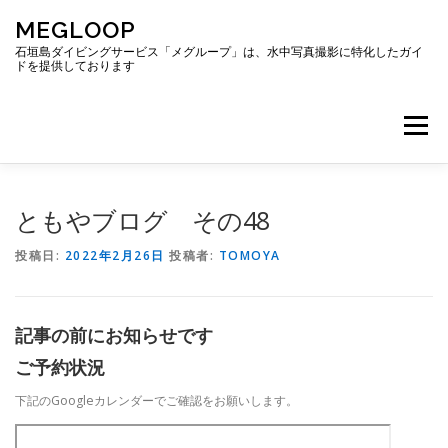
コ
MEGLOOP
ン
テ
石垣島ダイビングサービス「メグループ」は、水中写真撮影に特化したガイ
ドを提供しております
ン
ツ
へ
メニュー
ス
キ
ッ
プ
TOP
ダイビング
ダイビングボート
ともやブログ その48
投稿日:
2022年2月26日
投稿者:
TOMOYA
ギャラリー
アクセス
ご予約・お問い合わせ
記事の前にお知らせです
ブログ
ご予約状況
下記のGoogleカレンダーでご確認をお願いします。