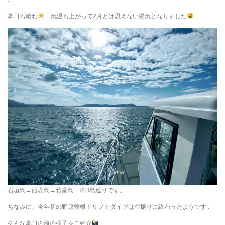
本日も晴れ
気温も上がって2月とは思えない陽気となりました
石垣島→西表島→竹富島 の3島巡りです。
ちなみに、今年初の野原曽根ドリフトダイブは空振りに終わったようです…
そんな本日の海の様子をご紹介