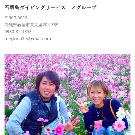
リ
ー
石垣島ダイビングサービス メグループ
〒907-0002
沖縄県石垣市真栄里204-389
0980-82-1353
megloop39@gmail.com