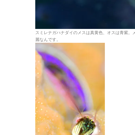
スミレナガハナダイのメスは真黄色、オスは青紫。
麗なんです。