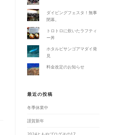
ダイビングフェスタ！無事
閉幕。
トロトロに炊いたラフティ
ー丼
ホタルビサンゴアマダイ発
見
料金改定のお知らせ
最近の投稿
冬季休業中
謹賀新年
2024ともやブログその17