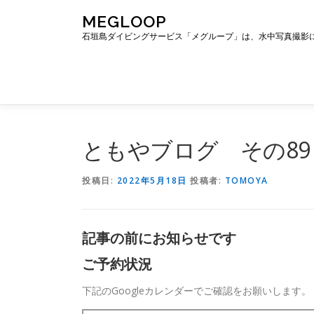
コ
MEGLOOP
ン
石垣島ダイビングサービス「メグループ」は、水中写真撮影
テ
ン
ツ
へ
ス
キ
ッ
ともやブログ その89
プ
投稿日:
2022年5月18日
投稿者:
TOMOYA
記事の前にお知らせです
ご予約状況
下記のGoogleカレンダーでご確認をお願いします。