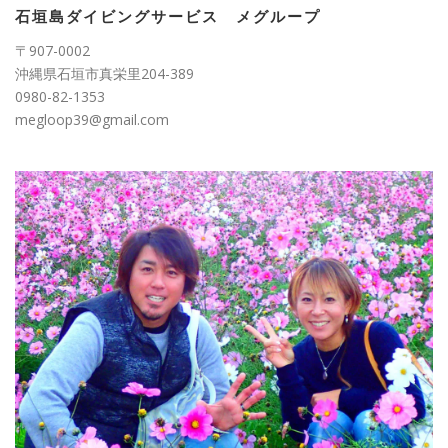
ー
石垣島ダイビングサービス メグループ
〒907-0002
沖縄県石垣市真栄里204-389
0980-82-1353
megloop39@gmail.com