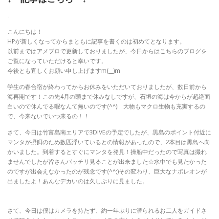
.
こんにちは！
HPが新しくなってからまともに記事を書くのは初めてとなります。
以前まではアメブロで更新しておりましたが、今日からはこちらのブログを
ご覧になっていただけると幸いです。
今後とも宜しくお願い申し上げますm(__)m
学生の春合宿が終わってからお休みをいただいておりましたが、数日前から
海再開です！この先4月の頭まで休みなしですが、石垣の海は今からが超絶面
白いので休んでる暇なんて無いのです(^^) 大物もマクロ生物も充実するの
で、今来ないでいつ来るの！！
さて、今日は竹富島南エリアで3DIVEの予定でしたが、黒島のポイント付近に
マンタが摂餌のため数匹浮いているとの情報があったので、2本目は黒島へ向
かいました。到着するとすぐにマンタを発見！操船中だったので写真は撮れ
ませんでしたが皆さんバッチリ見ることが出来ました☆水中でも見たかった
のですが出会えなかったのが残念です(^^;)その変わり、巨大なナポレオンが
出ましたよ！あんなデカいのは久しぶりに見ました。
さて、今日は僕はカメラを持たず、約一年ぶりに潜られるお二人をガイドさ