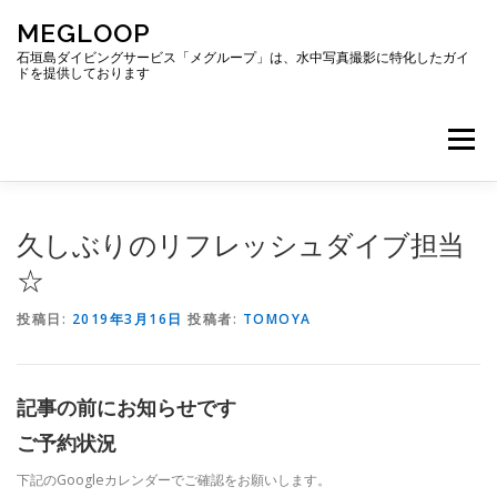
コ
MEGLOOP
ン
テ
石垣島ダイビングサービス「メグループ」は、水中写真撮影に特化したガイ
ドを提供しております
ン
ツ
へ
メニュー
ス
キ
ッ
プ
TOP
ダイビング
ダイビングボート
久しぶりのリフレッシュダイブ担当
☆
ギャラリー
アクセス
ご予約・お問い合わせ
投稿日:
2019年3月16日
投稿者:
TOMOYA
ブログ
記事の前にお知らせです
ご予約状況
下記のGoogleカレンダーでご確認をお願いします。